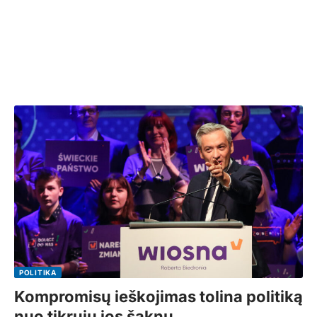
POLITIKA
Kompromisų ieškojimas tolina politiką
nuo tikrųjų jos šaknų