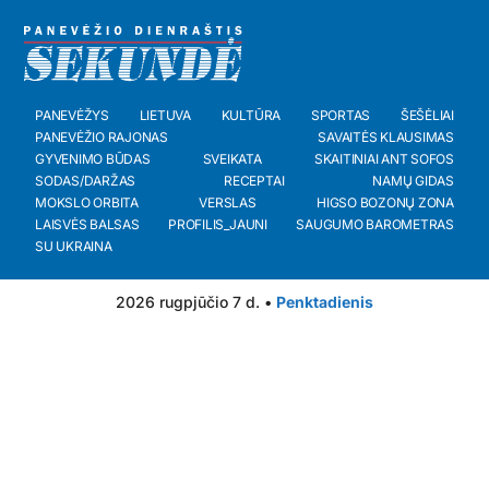
PANEVĖŽYS
LIETUVA
KULTŪRA
SPORTAS
ŠEŠĖLIAI
PANEVĖŽIO RAJONAS
SAVAITĖS KLAUSIMAS
GYVENIMO BŪDAS
SVEIKATA
SKAITINIAI ANT SOFOS
SODAS/DARŽAS
RECEPTAI
NAMŲ GIDAS
MOKSLO ORBITA
VERSLAS
HIGSO BOZONŲ ZONA
LAISVĖS BALSAS
PROFILIS_JAUNI
SAUGUMO BAROMETRAS
SU UKRAINA
2026 rugpjūčio 7 d. •
Penktadienis