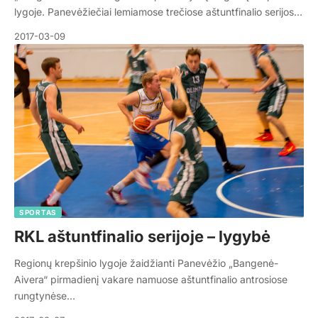
lygoje. Panevėžiečiai lemiamose trečiose aštuntfinalio serijos…
2017-03-09
SPORTAS
RKL aštuntfinalio serijoje – lygybė
Regionų krepšinio lygoje žaidžianti Panevėžio „Bangenė-
Aivera“ pirmadienį vakare namuose aštuntfinalio antrosiose
rungtynėse…