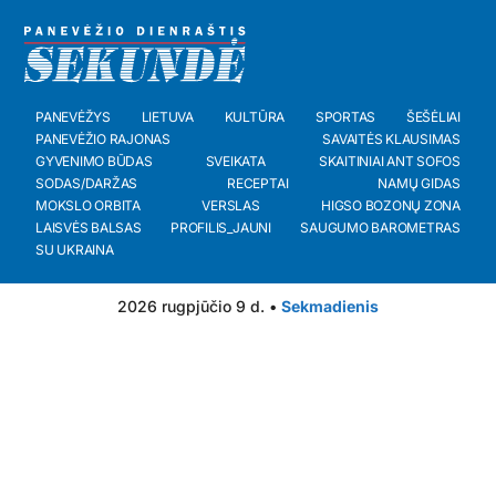
PANEVĖŽYS
LIETUVA
KULTŪRA
SPORTAS
ŠEŠĖLIAI
PANEVĖŽIO RAJONAS
SAVAITĖS KLAUSIMAS
GYVENIMO BŪDAS
SVEIKATA
SKAITINIAI ANT SOFOS
SODAS/DARŽAS
RECEPTAI
NAMŲ GIDAS
MOKSLO ORBITA
VERSLAS
HIGSO BOZONŲ ZONA
LAISVĖS BALSAS
PROFILIS_JAUNI
SAUGUMO BAROMETRAS
SU UKRAINA
2026 rugpjūčio 9 d. •
Sekmadienis