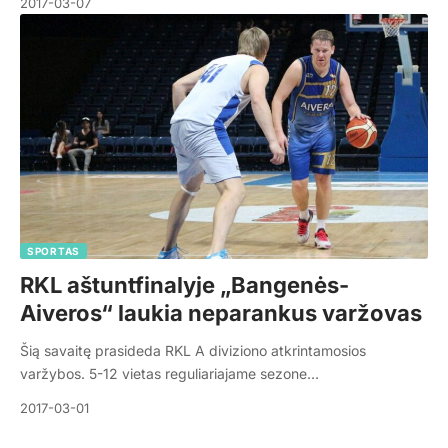
2017-03-07
SPORTAS
RKL aštuntfinalyje „Bangenės-
Aiveros“ laukia neparankus varžovas
Šią savaitę prasideda RKL A diviziono atkrintamosios
varžybos. 5-12 vietas reguliariajame sezone…
2017-03-01