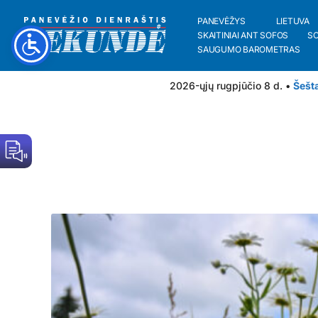
PANEVĖŽYS
LIETUVA
SKAITINIAI ANT SOFOS
S
SAUGUMO BAROMETRAS
2026-ųjų rugpjūčio 8 d. •
Šešt