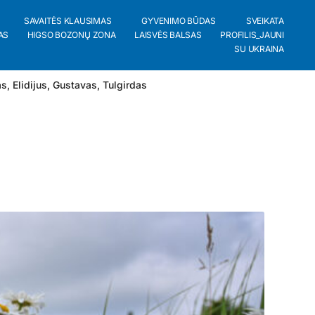
SAVAITĖS KLAUSIMAS
GYVENIMO BŪDAS
SVEIKATA
AS
HIGSO BOZONŲ ZONA
LAISVĖS BALSAS
PROFILIS_JAUNI
SU UKRAINA
as
,
Elidijus
,
Gustavas
,
Tulgirdas