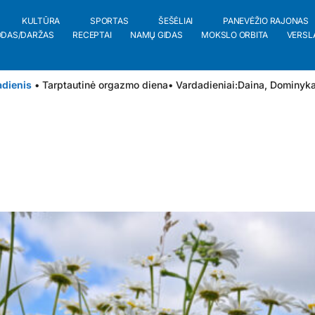
KULTŪRA
SPORTAS
ŠEŠĖLIAI
PANEVĖŽIO RAJONAS
ODAS/DARŽAS
RECEPTAI
NAMŲ GIDAS
MOKSLO ORBITA
VERSL
adienis
• Tarptautinė orgazmo diena
• Vardadieniai:
Daina
,
Dominyk