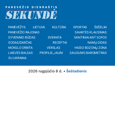
PANEVĖŽYS
LIETUVA
KULTŪRA
SPORTAS
ŠEŠĖLIAI
PANEVĖŽIO RAJONAS
SAVAITĖS KLAUSIMAS
GYVENIMO BŪDAS
SVEIKATA
SKAITINIAI ANT SOFOS
SODAS/DARŽAS
RECEPTAI
NAMŲ GIDAS
MOKSLO ORBITA
VERSLAS
HIGSO BOZONŲ ZONA
LAISVĖS BALSAS
PROFILIS_JAUNI
SAUGUMO BAROMETRAS
SU UKRAINA
2026 rugpjūčio 8 d. •
Šeštadienis