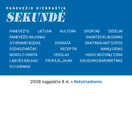
PANEVĖŽYS
LIETUVA
KULTŪRA
SPORTAS
ŠEŠĖLIAI
PANEVĖŽIO RAJONAS
SAVAITĖS KLAUSIMAS
GYVENIMO BŪDAS
SVEIKATA
SKAITINIAI ANT SOFOS
SODAS/DARŽAS
RECEPTAI
NAMŲ GIDAS
MOKSLO ORBITA
VERSLAS
HIGSO BOZONŲ ZONA
LAISVĖS BALSAS
PROFILIS_JAUNI
SAUGUMO BAROMETRAS
SU UKRAINA
2026 rugpjūčio 6 d. •
Ketvirtadienis