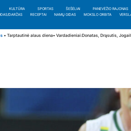
KULTŪRA
SPORTAS
ŠEŠĖLIAI
PANEVĖŽIO RAJONAS
ODAS/DARŽAS
RECEPTAI
NAMŲ GIDAS
MOKSLO ORBITA
VERSL
is
• Tarptautinė alaus diena
• Vardadieniai:
Donatas
,
Drąsutis
,
Jogai