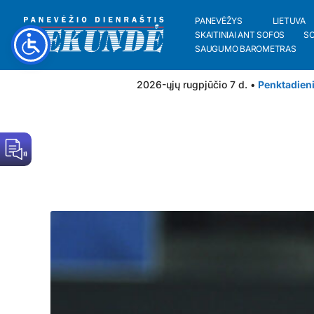
PANEVĖŽYS
LIETUVA
SKAITINIAI ANT SOFOS
S
SAUGUMO BAROMETRAS
2026-ųjų rugpjūčio 7 d. •
Penktadien