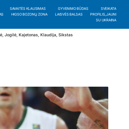
SAVAITĖS KLAUSIMAS
GYVENIMO BŪDAS
SVEIKATA
AS
HIGSO BOZONŲ ZONA
LAISVĖS BALSAS
PROFILIS_JAUNI
SU UKRAINA
lė
,
Jogilė
,
Kajetonas
,
Klaudija
,
Sikstas