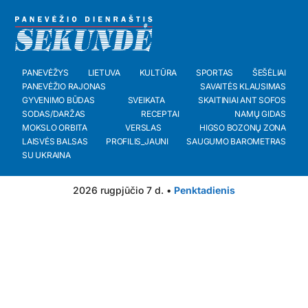
PANEVĖŽYS
LIETUVA
KULTŪRA
SPORTAS
ŠEŠĖLIAI
PANEVĖŽIO RAJONAS
SAVAITĖS KLAUSIMAS
GYVENIMO BŪDAS
SVEIKATA
SKAITINIAI ANT SOFOS
SODAS/DARŽAS
RECEPTAI
NAMŲ GIDAS
MOKSLO ORBITA
VERSLAS
HIGSO BOZONŲ ZONA
LAISVĖS BALSAS
PROFILIS_JAUNI
SAUGUMO BAROMETRAS
SU UKRAINA
2026 rugpjūčio 7 d. •
Penktadienis