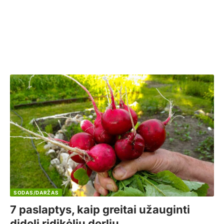
SODAS/DARŽAS
7 paslaptys, kaip greitai užauginti
didelį ridikėlių derlių