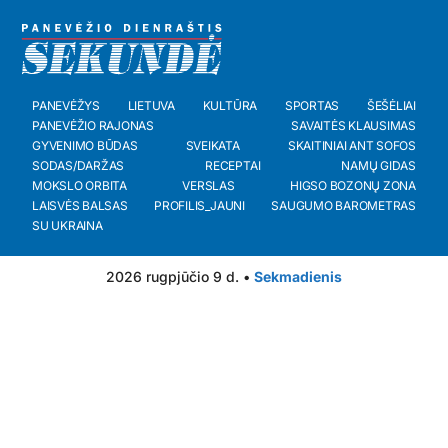
PANEVĖŽYS
LIETUVA
KULTŪRA
SPORTAS
ŠEŠĖLIAI
PANEVĖŽIO RAJONAS
SAVAITĖS KLAUSIMAS
GYVENIMO BŪDAS
SVEIKATA
SKAITINIAI ANT SOFOS
SODAS/DARŽAS
RECEPTAI
NAMŲ GIDAS
MOKSLO ORBITA
VERSLAS
HIGSO BOZONŲ ZONA
LAISVĖS BALSAS
PROFILIS_JAUNI
SAUGUMO BAROMETRAS
SU UKRAINA
2026 rugpjūčio 9 d. •
Sekmadienis