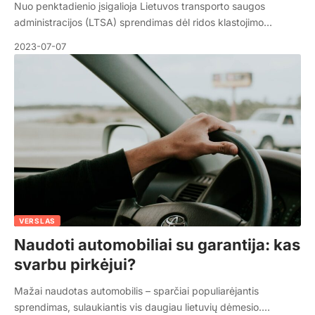
Nuo penktadienio įsigalioja Lietuvos transporto saugos
administracijos (LTSA) sprendimas dėl ridos klastojimo…
2023-07-07
VERSLAS
Naudoti automobiliai su garantija: kas
svarbu pirkėjui?
Mažai naudotas automobilis – sparčiai populiarėjantis
sprendimas, sulaukiantis vis daugiau lietuvių dėmesio.…