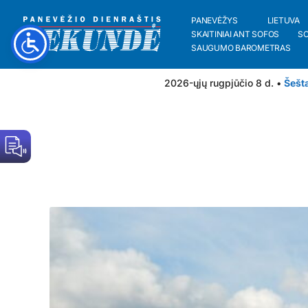
PANEVĖŽYS
LIETUVA
SKAITINIAI ANT SOFOS
S
SAUGUMO BAROMETRAS
2026-ųjų rugpjūčio 8 d. •
Šešt