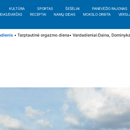
KULTŪRA
SPORTAS
ŠEŠĖLIAI
PANEVĖŽIO RAJONAS
ODAS/DARŽAS
RECEPTAI
NAMŲ GIDAS
MOKSLO ORBITA
VERSL
adienis
• Tarptautinė orgazmo diena
• Vardadieniai:
Daina
,
Dominyk