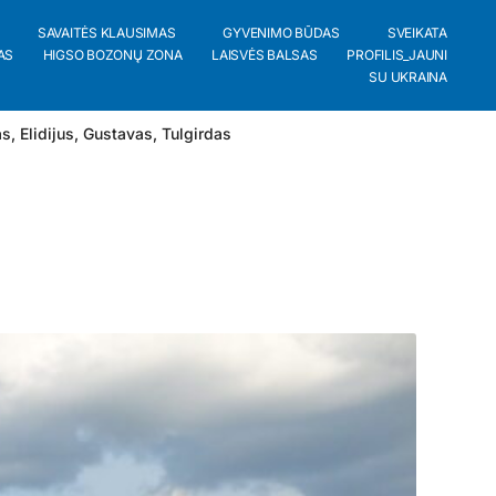
SAVAITĖS KLAUSIMAS
GYVENIMO BŪDAS
SVEIKATA
AS
HIGSO BOZONŲ ZONA
LAISVĖS BALSAS
PROFILIS_JAUNI
SU UKRAINA
as
,
Elidijus
,
Gustavas
,
Tulgirdas