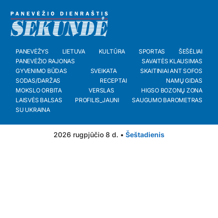
PANEVĖŽYS
LIETUVA
KULTŪRA
SPORTAS
ŠEŠĖLIAI
PANEVĖŽIO RAJONAS
SAVAITĖS KLAUSIMAS
GYVENIMO BŪDAS
SVEIKATA
SKAITINIAI ANT SOFOS
SODAS/DARŽAS
RECEPTAI
NAMŲ GIDAS
MOKSLO ORBITA
VERSLAS
HIGSO BOZONŲ ZONA
LAISVĖS BALSAS
PROFILIS_JAUNI
SAUGUMO BAROMETRAS
SU UKRAINA
2026 rugpjūčio 8 d. •
Šeštadienis