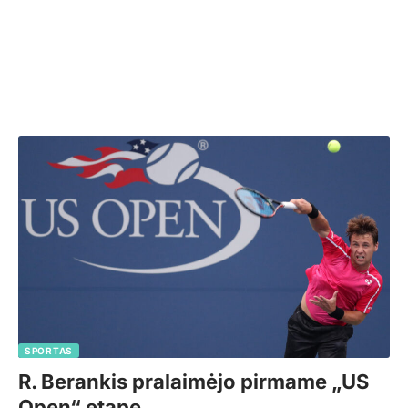
SPORTAS
R. Berankis pralaimėjo pirmame „US
Open“ etape