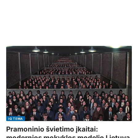
IQ TEMA
Pramoninio švietimo įkaitai:
modernios mokyklos modelio Lietuva