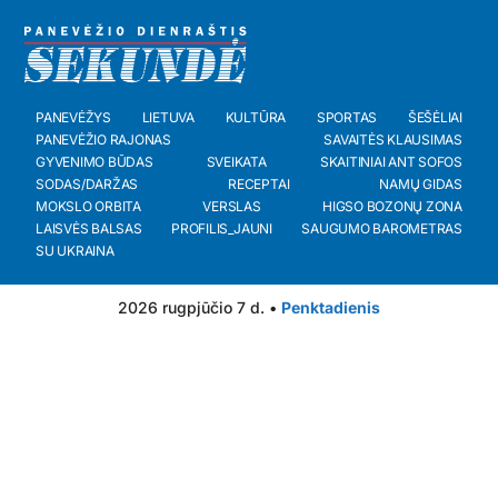
PANEVĖŽYS
LIETUVA
KULTŪRA
SPORTAS
ŠEŠĖLIAI
PANEVĖŽIO RAJONAS
SAVAITĖS KLAUSIMAS
GYVENIMO BŪDAS
SVEIKATA
SKAITINIAI ANT SOFOS
SODAS/DARŽAS
RECEPTAI
NAMŲ GIDAS
MOKSLO ORBITA
VERSLAS
HIGSO BOZONŲ ZONA
LAISVĖS BALSAS
PROFILIS_JAUNI
SAUGUMO BAROMETRAS
SU UKRAINA
2026 rugpjūčio 7 d. •
Penktadienis