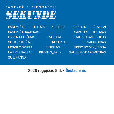
PANEVĖŽYS
LIETUVA
KULTŪRA
SPORTAS
ŠEŠĖLIAI
PANEVĖŽIO RAJONAS
SAVAITĖS KLAUSIMAS
GYVENIMO BŪDAS
SVEIKATA
SKAITINIAI ANT SOFOS
SODAS/DARŽAS
RECEPTAI
NAMŲ GIDAS
MOKSLO ORBITA
VERSLAS
HIGSO BOZONŲ ZONA
LAISVĖS BALSAS
PROFILIS_JAUNI
SAUGUMO BAROMETRAS
SU UKRAINA
2026 rugpjūčio 8 d. •
Šeštadienis