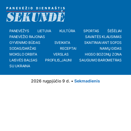
PANEVĖŽYS
LIETUVA
KULTŪRA
SPORTAS
ŠEŠĖLIAI
PANEVĖŽIO RAJONAS
SAVAITĖS KLAUSIMAS
GYVENIMO BŪDAS
SVEIKATA
SKAITINIAI ANT SOFOS
SODAS/DARŽAS
RECEPTAI
NAMŲ GIDAS
MOKSLO ORBITA
VERSLAS
HIGSO BOZONŲ ZONA
LAISVĖS BALSAS
PROFILIS_JAUNI
SAUGUMO BAROMETRAS
SU UKRAINA
2026 rugpjūčio 9 d. •
Sekmadienis