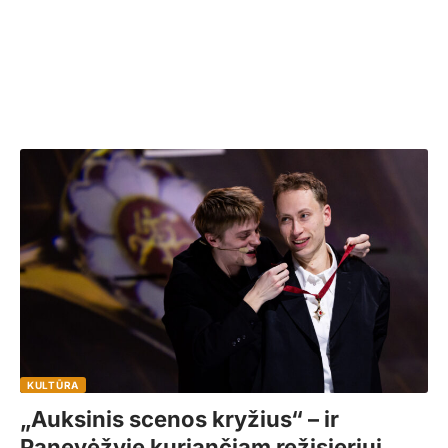
KULTŪRA
„Auksinis scenos kryžius“ – ir
Panevėžyje kuriančiam režisieriui