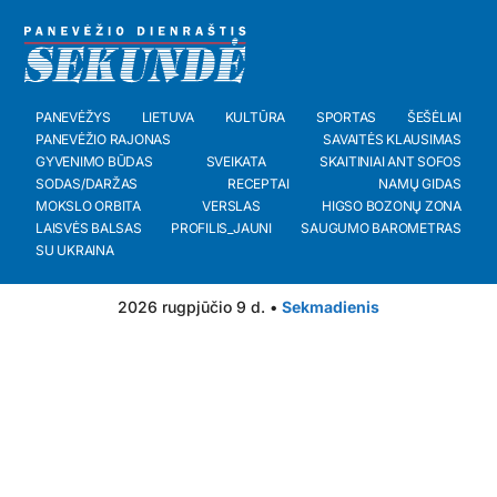
PANEVĖŽYS
LIETUVA
KULTŪRA
SPORTAS
ŠEŠĖLIAI
PANEVĖŽIO RAJONAS
SAVAITĖS KLAUSIMAS
GYVENIMO BŪDAS
SVEIKATA
SKAITINIAI ANT SOFOS
SODAS/DARŽAS
RECEPTAI
NAMŲ GIDAS
MOKSLO ORBITA
VERSLAS
HIGSO BOZONŲ ZONA
LAISVĖS BALSAS
PROFILIS_JAUNI
SAUGUMO BAROMETRAS
SU UKRAINA
2026 rugpjūčio 9 d. •
Sekmadienis