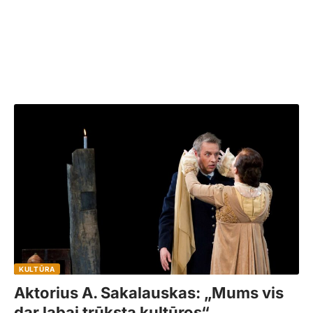
KULTŪRA
Aktorius A. Sakalauskas: „Mums vis
dar labai trūksta kultūros“