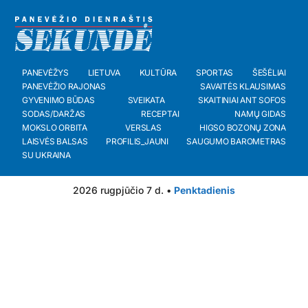
PANEVĖŽYS
LIETUVA
KULTŪRA
SPORTAS
ŠEŠĖLIAI
PANEVĖŽIO RAJONAS
SAVAITĖS KLAUSIMAS
GYVENIMO BŪDAS
SVEIKATA
SKAITINIAI ANT SOFOS
SODAS/DARŽAS
RECEPTAI
NAMŲ GIDAS
MOKSLO ORBITA
VERSLAS
HIGSO BOZONŲ ZONA
LAISVĖS BALSAS
PROFILIS_JAUNI
SAUGUMO BAROMETRAS
SU UKRAINA
2026 rugpjūčio 7 d. •
Penktadienis