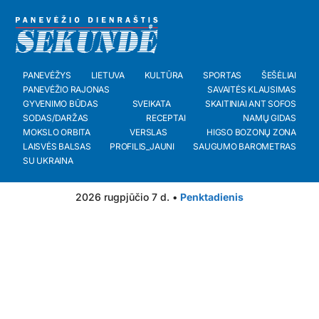
PANEVĖŽYS
LIETUVA
KULTŪRA
SPORTAS
ŠEŠĖLIAI
PANEVĖŽIO RAJONAS
SAVAITĖS KLAUSIMAS
GYVENIMO BŪDAS
SVEIKATA
SKAITINIAI ANT SOFOS
SODAS/DARŽAS
RECEPTAI
NAMŲ GIDAS
MOKSLO ORBITA
VERSLAS
HIGSO BOZONŲ ZONA
LAISVĖS BALSAS
PROFILIS_JAUNI
SAUGUMO BAROMETRAS
SU UKRAINA
2026 rugpjūčio 7 d. •
Penktadienis