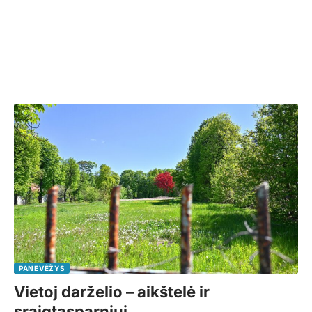
PANEVĖŽYS
Vietoj darželio – aikštelė ir
sraigtasparniui