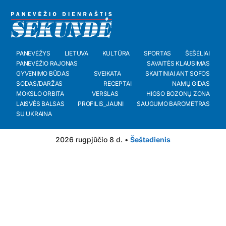
PANEVĖŽYS
LIETUVA
KULTŪRA
SPORTAS
ŠEŠĖLIAI
PANEVĖŽIO RAJONAS
SAVAITĖS KLAUSIMAS
GYVENIMO BŪDAS
SVEIKATA
SKAITINIAI ANT SOFOS
SODAS/DARŽAS
RECEPTAI
NAMŲ GIDAS
MOKSLO ORBITA
VERSLAS
HIGSO BOZONŲ ZONA
LAISVĖS BALSAS
PROFILIS_JAUNI
SAUGUMO BAROMETRAS
SU UKRAINA
2026 rugpjūčio 8 d. •
Šeštadienis