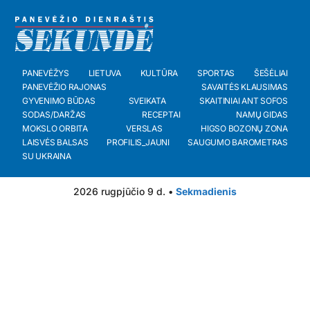
PANEVĖŽYS
LIETUVA
KULTŪRA
SPORTAS
ŠEŠĖLIAI
PANEVĖŽIO RAJONAS
SAVAITĖS KLAUSIMAS
GYVENIMO BŪDAS
SVEIKATA
SKAITINIAI ANT SOFOS
SODAS/DARŽAS
RECEPTAI
NAMŲ GIDAS
MOKSLO ORBITA
VERSLAS
HIGSO BOZONŲ ZONA
LAISVĖS BALSAS
PROFILIS_JAUNI
SAUGUMO BAROMETRAS
SU UKRAINA
2026 rugpjūčio 9 d. •
Sekmadienis