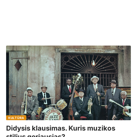
KULTŪRA
Didysis klausimas. Kuris muzikos
stilius geriausias?