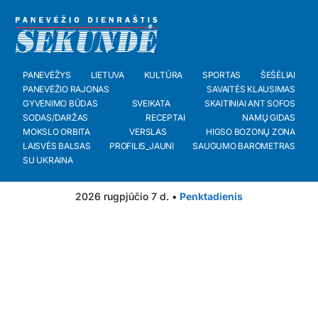
PANEVĖŽYS
LIETUVA
KULTŪRA
SPORTAS
ŠEŠĖLIAI
PANEVĖŽIO RAJONAS
SAVAITĖS KLAUSIMAS
GYVENIMO BŪDAS
SVEIKATA
SKAITINIAI ANT SOFOS
SODAS/DARŽAS
RECEPTAI
NAMŲ GIDAS
MOKSLO ORBITA
VERSLAS
HIGSO BOZONŲ ZONA
LAISVĖS BALSAS
PROFILIS_JAUNI
SAUGUMO BAROMETRAS
SU UKRAINA
2026 rugpjūčio 7 d. •
Penktadienis