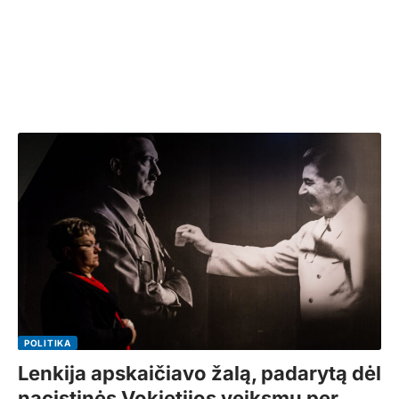
POLITIKA
Lenkija apskaičiavo žalą, padarytą dėl
nacistinės Vokietijos veiksmų per