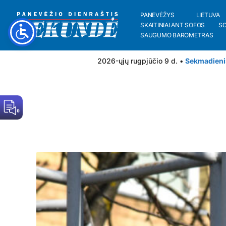
PANEVĖŽYS
LIETUVA
SKAITINIAI ANT SOFOS
S
SAUGUMO BAROMETRAS
2026-ųjų rugpjūčio 9 d. •
Sekmadieni