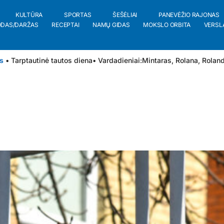
KULTŪRA
SPORTAS
ŠEŠĖLIAI
PANEVĖŽIO RAJONAS
ODAS/DARŽAS
RECEPTAI
NAMŲ GIDAS
MOKSLO ORBITA
VERSL
s
• Tarptautinė tautos diena
• Vardadieniai:
Mintaras
,
Rolana
,
Rolan