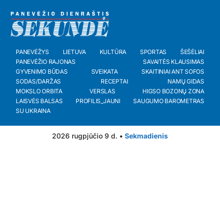
PANEVĖŽYS
LIETUVA
KULTŪRA
SPORTAS
ŠEŠĖLIAI
PANEVĖŽIO RAJONAS
SAVAITĖS KLAUSIMAS
GYVENIMO BŪDAS
SVEIKATA
SKAITINIAI ANT SOFOS
SODAS/DARŽAS
RECEPTAI
NAMŲ GIDAS
MOKSLO ORBITA
VERSLAS
HIGSO BOZONŲ ZONA
LAISVĖS BALSAS
PROFILIS_JAUNI
SAUGUMO BAROMETRAS
SU UKRAINA
2026 rugpjūčio 9 d. •
Sekmadienis