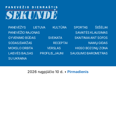
PANEVĖŽYS
LIETUVA
KULTŪRA
SPORTAS
ŠEŠĖLIAI
PANEVĖŽIO RAJONAS
SAVAITĖS KLAUSIMAS
GYVENIMO BŪDAS
SVEIKATA
SKAITINIAI ANT SOFOS
SODAS/DARŽAS
RECEPTAI
NAMŲ GIDAS
MOKSLO ORBITA
VERSLAS
HIGSO BOZONŲ ZONA
LAISVĖS BALSAS
PROFILIS_JAUNI
SAUGUMO BAROMETRAS
SU UKRAINA
2026 rugpjūčio 10 d. •
Pirmadienis