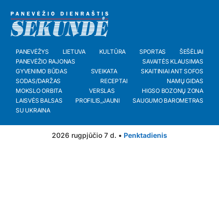
PANEVĖŽYS
LIETUVA
KULTŪRA
SPORTAS
ŠEŠĖLIAI
PANEVĖŽIO RAJONAS
SAVAITĖS KLAUSIMAS
GYVENIMO BŪDAS
SVEIKATA
SKAITINIAI ANT SOFOS
SODAS/DARŽAS
RECEPTAI
NAMŲ GIDAS
MOKSLO ORBITA
VERSLAS
HIGSO BOZONŲ ZONA
LAISVĖS BALSAS
PROFILIS_JAUNI
SAUGUMO BAROMETRAS
SU UKRAINA
2026 rugpjūčio 7 d. •
Penktadienis