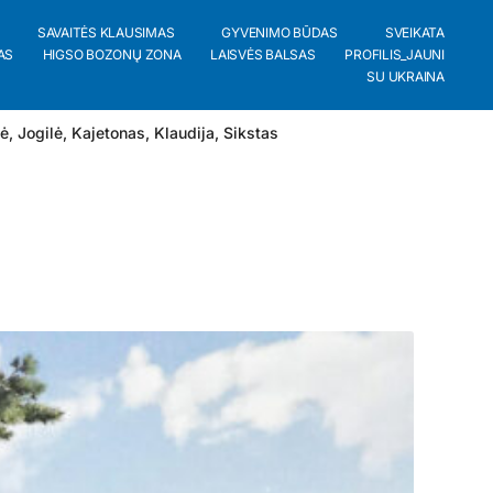
SAVAITĖS KLAUSIMAS
GYVENIMO BŪDAS
SVEIKATA
AS
HIGSO BOZONŲ ZONA
LAISVĖS BALSAS
PROFILIS_JAUNI
SU UKRAINA
lė
,
Jogilė
,
Kajetonas
,
Klaudija
,
Sikstas