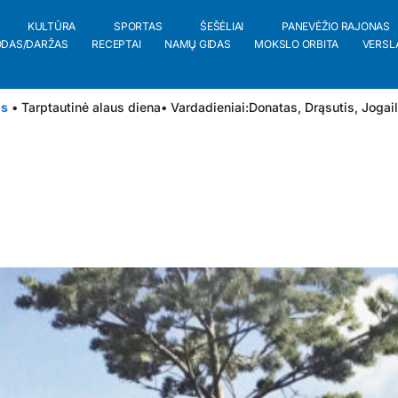
KULTŪRA
SPORTAS
ŠEŠĖLIAI
PANEVĖŽIO RAJONAS
ODAS/DARŽAS
RECEPTAI
NAMŲ GIDAS
MOKSLO ORBITA
VERSL
is
• Tarptautinė alaus diena
• Vardadieniai:
Donatas
,
Drąsutis
,
Jogai