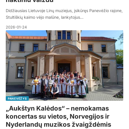
Didžiausias Lietuvoje Linų muziejus, įsikūręs Panevėžio rajone,
Stultiškių kaimo vėjo malūne, lankytojus…
2026-01-24
PANEVĖŽYS
„Aukštyn Kalėdos“ – nemokamas
koncertas su vietos, Norvegijos ir
Nyderlandų muzikos žvaigždėmis