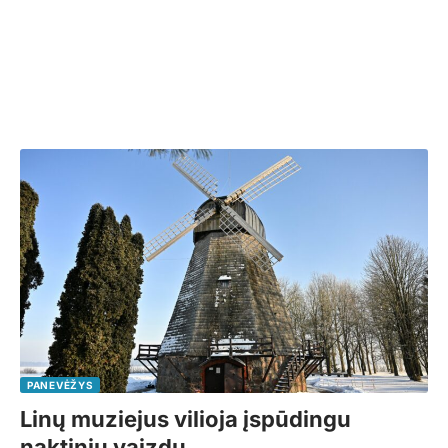
PANEVĖŽYS
Linų muziejus vilioja įspūdingu
naktiniu vaizdu