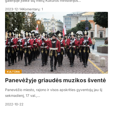
galerijoje įteikė šių metų Kultūros ministerijos…
2023-12-14
Komentarų: 1
KULTŪRA
Panevėžyje griaudės muzikos šventė
Panevėžio miesto, rajono ir visos apskrities gyventojų jau šį
sekmadienį, 17 val.,…
2022-10-22