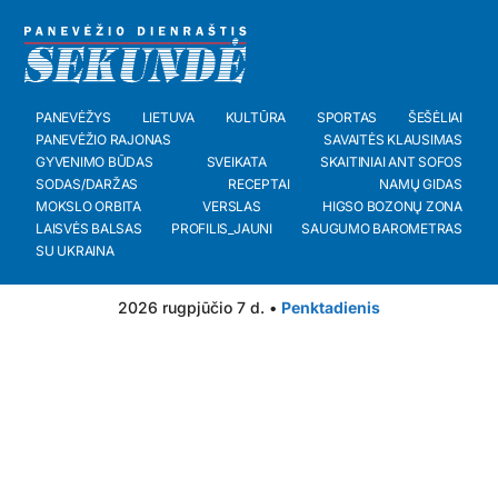
PANEVĖŽYS
LIETUVA
KULTŪRA
SPORTAS
ŠEŠĖLIAI
PANEVĖŽIO RAJONAS
SAVAITĖS KLAUSIMAS
GYVENIMO BŪDAS
SVEIKATA
SKAITINIAI ANT SOFOS
SODAS/DARŽAS
RECEPTAI
NAMŲ GIDAS
MOKSLO ORBITA
VERSLAS
HIGSO BOZONŲ ZONA
LAISVĖS BALSAS
PROFILIS_JAUNI
SAUGUMO BAROMETRAS
SU UKRAINA
2026 rugpjūčio 7 d. •
Penktadienis