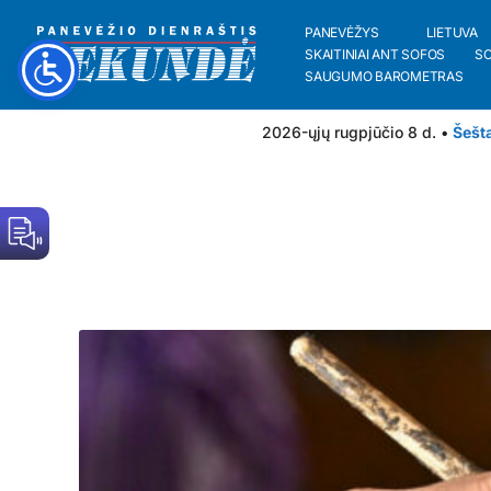
PANEVĖŽYS
LIETUVA
SKAITINIAI ANT SOFOS
S
SAUGUMO BAROMETRAS
2026-ųjų rugpjūčio 8 d. •
Šešt