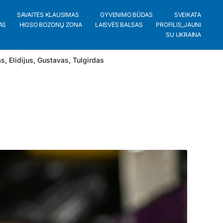
SAVAITĖS KLAUSIMAS
GYVENIMO BŪDAS
SVEIKATA
AS
HIGSO BOZONŲ ZONA
LAISVĖS BALSAS
PROFILIS_JAUNI
SU UKRAINA
as
,
Elidijus
,
Gustavas
,
Tulgirdas