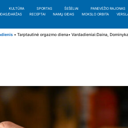
KULTŪRA
SPORTAS
ŠEŠĖLIAI
PANEVĖŽIO RAJONAS
ODAS/DARŽAS
RECEPTAI
NAMŲ GIDAS
MOKSLO ORBITA
VERSL
adienis
• Tarptautinė orgazmo diena
• Vardadieniai:
Daina
,
Dominyk