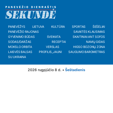
PANEVĖŽYS
LIETUVA
KULTŪRA
SPORTAS
ŠEŠĖLIAI
PANEVĖŽIO RAJONAS
SAVAITĖS KLAUSIMAS
GYVENIMO BŪDAS
SVEIKATA
SKAITINIAI ANT SOFOS
SODAS/DARŽAS
RECEPTAI
NAMŲ GIDAS
MOKSLO ORBITA
VERSLAS
HIGSO BOZONŲ ZONA
LAISVĖS BALSAS
PROFILIS_JAUNI
SAUGUMO BAROMETRAS
SU UKRAINA
2026 rugpjūčio 8 d. •
Šeštadienis