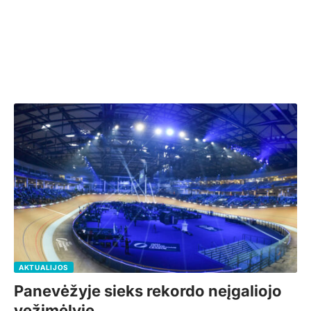
AKTUALIJOS
Panevėžyje sieks rekordo neįgaliojo
vežimėlyje