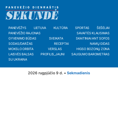
PANEVĖŽYS
LIETUVA
KULTŪRA
SPORTAS
ŠEŠĖLIAI
PANEVĖŽIO RAJONAS
SAVAITĖS KLAUSIMAS
GYVENIMO BŪDAS
SVEIKATA
SKAITINIAI ANT SOFOS
SODAS/DARŽAS
RECEPTAI
NAMŲ GIDAS
MOKSLO ORBITA
VERSLAS
HIGSO BOZONŲ ZONA
LAISVĖS BALSAS
PROFILIS_JAUNI
SAUGUMO BAROMETRAS
SU UKRAINA
2026 rugpjūčio 9 d. •
Sekmadienis