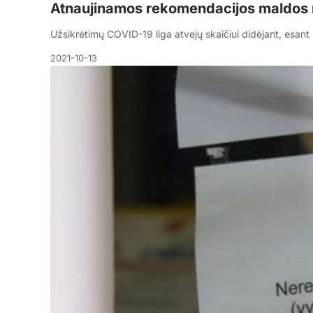
Atnaujinamos rekomendacijos maldo
Užsikrėtimų COVID-19 liga atvejų skaičiui didėjant, esa
2021-10-13