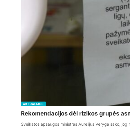
AKTUALIJOS
Rekomendacijos dėl rizikos grupės a
Sveikatos apsaugos ministras Aurelijus Veryga sako, jog