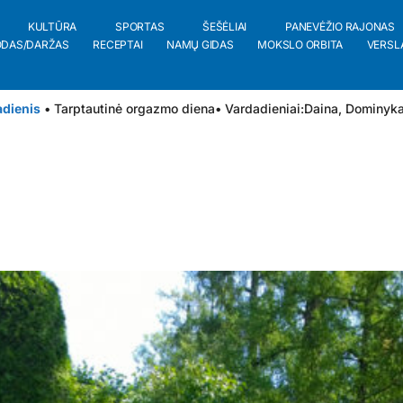
KULTŪRA
SPORTAS
ŠEŠĖLIAI
PANEVĖŽIO RAJONAS
ODAS/DARŽAS
RECEPTAI
NAMŲ GIDAS
MOKSLO ORBITA
VERSL
adienis
• Tarptautinė orgazmo diena
• Vardadieniai:
Daina
,
Dominyk