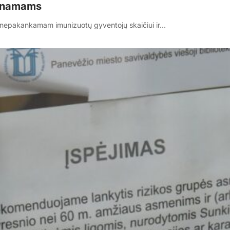
s namams
nt nepakankamam imunizuotų gyventojų skaičiui ir…