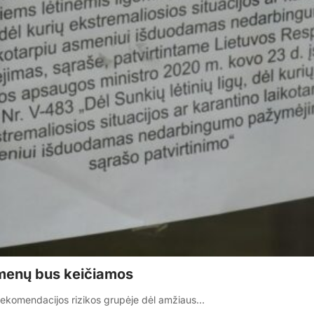
smenų bus keičiamos
 rekomendacijos rizikos grupėje dėl amžiaus…