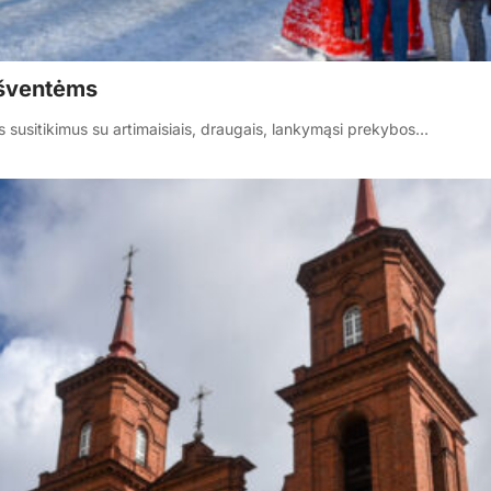
 šventėms
ius susitikimus su artimaisiais, draugais, lankymąsi prekybos…