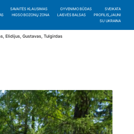
SAVAITĖS KLAUSIMAS
GYVENIMO BŪDAS
SVEIKATA
AS
HIGSO BOZONŲ ZONA
LAISVĖS BALSAS
PROFILIS_JAUNI
SU UKRAINA
as
,
Elidijus
,
Gustavas
,
Tulgirdas