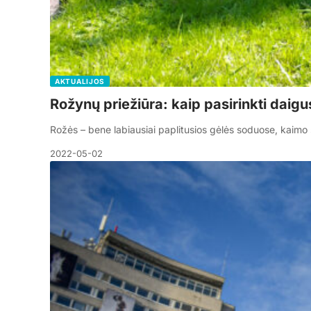
AKTUALIJOS
Rožynų priežiūra: kaip pasirinkti daigu
Rožės – bene labiausiai paplitusios gėlės soduose, kaimo
2022-05-02