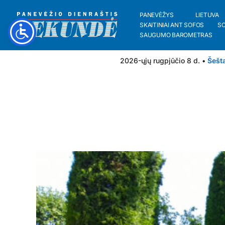
PANEVĖŽYS
LIETUVA
SKAITINIAI ANT SOFOS
S
SAUGUMO BAROMETRAS
2026-ųjų rugpjūčio 8 d. •
Šešt