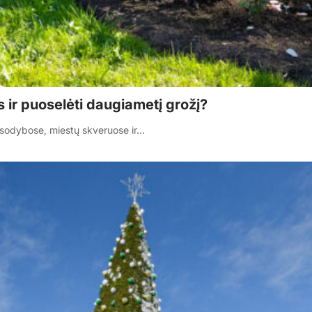
s ir puoselėti daugiametį grožį?
 sodybose, miestų skveruose ir…