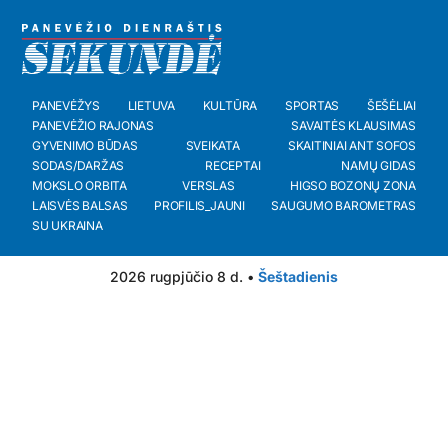
PANEVĖŽYS
LIETUVA
KULTŪRA
SPORTAS
ŠEŠĖLIAI
PANEVĖŽIO RAJONAS
SAVAITĖS KLAUSIMAS
GYVENIMO BŪDAS
SVEIKATA
SKAITINIAI ANT SOFOS
SODAS/DARŽAS
RECEPTAI
NAMŲ GIDAS
MOKSLO ORBITA
VERSLAS
HIGSO BOZONŲ ZONA
LAISVĖS BALSAS
PROFILIS_JAUNI
SAUGUMO BAROMETRAS
SU UKRAINA
2026 rugpjūčio 8 d. •
Šeštadienis