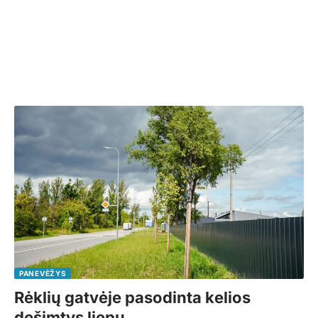
PANEVĖŽYS
Rėklių gatvėje pasodinta kelios
dešimtys liepų