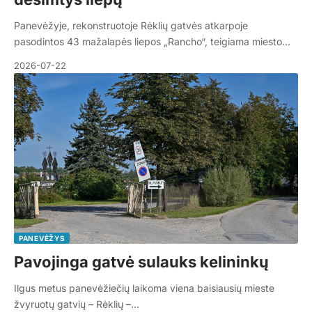
Panevėžyje, rekonstruotoje Rėklių gatvės atkarpoje
pasodintos 43 mažalapės liepos „Rancho“, teigiama miesto…
2026-07-22
PANEVĖŽYS
Pavojinga gatvė sulauks kelininkų
Ilgus metus panevėžiečių laikoma viena baisiausių mieste
žvyruotų gatvių – Rėklių –…