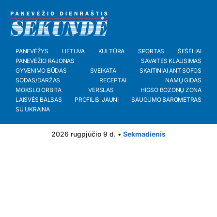
PANEVĖŽYS
LIETUVA
KULTŪRA
SPORTAS
ŠEŠĖLIAI
PANEVĖŽIO RAJONAS
SAVAITĖS KLAUSIMAS
GYVENIMO BŪDAS
SVEIKATA
SKAITINIAI ANT SOFOS
SODAS/DARŽAS
RECEPTAI
NAMŲ GIDAS
MOKSLO ORBITA
VERSLAS
HIGSO BOZONŲ ZONA
LAISVĖS BALSAS
PROFILIS_JAUNI
SAUGUMO BAROMETRAS
SU UKRAINA
2026 rugpjūčio 9 d. •
Sekmadienis