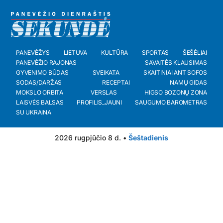
PANEVĖŽYS
LIETUVA
KULTŪRA
SPORTAS
ŠEŠĖLIAI
PANEVĖŽIO RAJONAS
SAVAITĖS KLAUSIMAS
GYVENIMO BŪDAS
SVEIKATA
SKAITINIAI ANT SOFOS
SODAS/DARŽAS
RECEPTAI
NAMŲ GIDAS
MOKSLO ORBITA
VERSLAS
HIGSO BOZONŲ ZONA
LAISVĖS BALSAS
PROFILIS_JAUNI
SAUGUMO BAROMETRAS
SU UKRAINA
2026 rugpjūčio 8 d. •
Šeštadienis