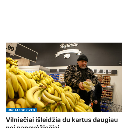
UNCATEGORIZED
Vilniečiai išleidžia du kartus daugiau
nei panevėžiečiai