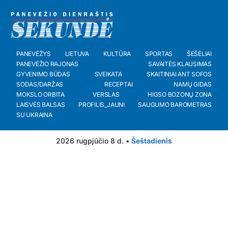
PANEVĖŽYS
LIETUVA
KULTŪRA
SPORTAS
ŠEŠĖLIAI
PANEVĖŽIO RAJONAS
SAVAITĖS KLAUSIMAS
GYVENIMO BŪDAS
SVEIKATA
SKAITINIAI ANT SOFOS
SODAS/DARŽAS
RECEPTAI
NAMŲ GIDAS
MOKSLO ORBITA
VERSLAS
HIGSO BOZONŲ ZONA
LAISVĖS BALSAS
PROFILIS_JAUNI
SAUGUMO BAROMETRAS
SU UKRAINA
2026 rugpjūčio 8 d. •
Šeštadienis