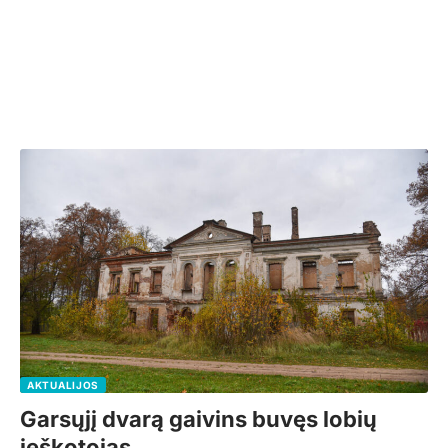
AKTUALIJOS
Garsųjį dvarą gaivins buvęs lobių
ieškotojas