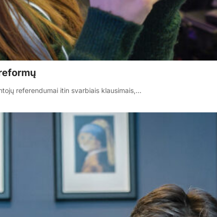
 reformų
ntojų referendumai itin svarbiais klausimais,…