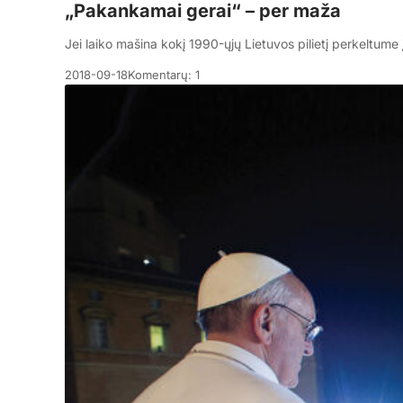
„Pakankamai gerai“ – per maža
Jei laiko mašina kokį 1990-ųjų Lietuvos pilietį perkeltume
2018-09-18
Komentarų: 1