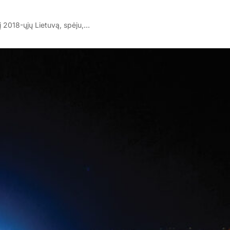
 į 2018-ųjų Lietuvą, spėju,…