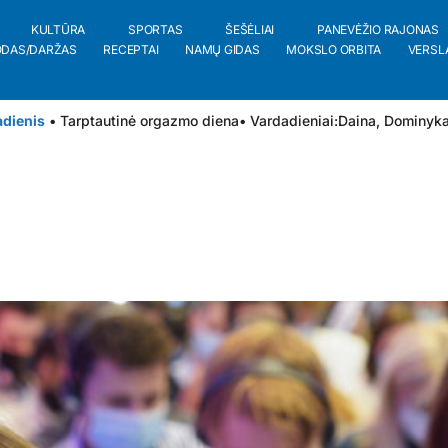
KULTŪRA
SPORTAS
ŠEŠĖLIAI
PANEVĖŽIO RAJONAS
ODAS/DARŽAS
RECEPTAI
NAMŲ GIDAS
MOKSLO ORBITA
VERSL
adienis
• Tarptautinė orgazmo diena
• Vardadieniai:
Daina
,
Dominyk