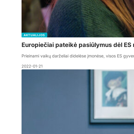
AKTUALIJOS
Europiečiai pateikė pasiūlymus dėl ES
Prieinami vaikų darželiai didelėse įmonėse, visos ES gyve
2022-01-21