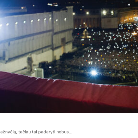
Bažnyčią, tačiau tai padaryti nebus…