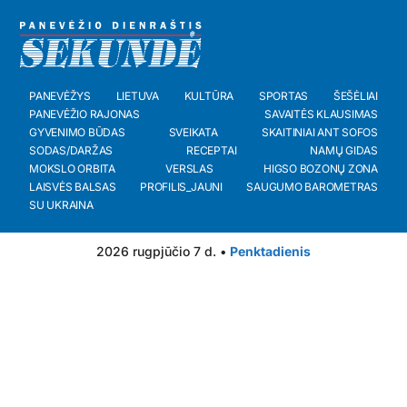
PANEVĖŽYS
LIETUVA
KULTŪRA
SPORTAS
ŠEŠĖLIAI
PANEVĖŽIO RAJONAS
SAVAITĖS KLAUSIMAS
GYVENIMO BŪDAS
SVEIKATA
SKAITINIAI ANT SOFOS
SODAS/DARŽAS
RECEPTAI
NAMŲ GIDAS
MOKSLO ORBITA
VERSLAS
HIGSO BOZONŲ ZONA
LAISVĖS BALSAS
PROFILIS_JAUNI
SAUGUMO BAROMETRAS
SU UKRAINA
2026 rugpjūčio 7 d. •
Penktadienis