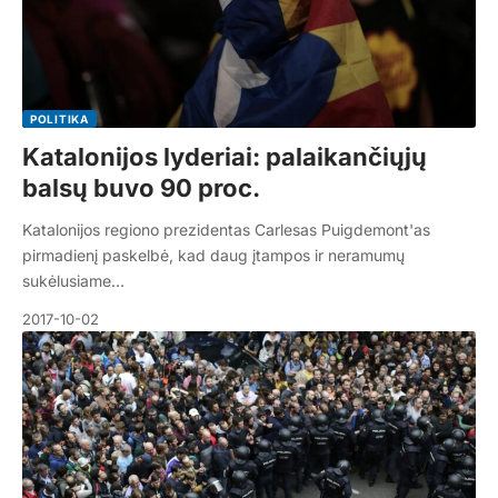
POLITIKA
Katalonijos lyderiai: palaikančiųjų
balsų buvo 90 proc.
Katalonijos regiono prezidentas Carlesas Puigdemont'as
pirmadienį paskelbė, kad daug įtampos ir neramumų
sukėlusiame…
2017-10-02