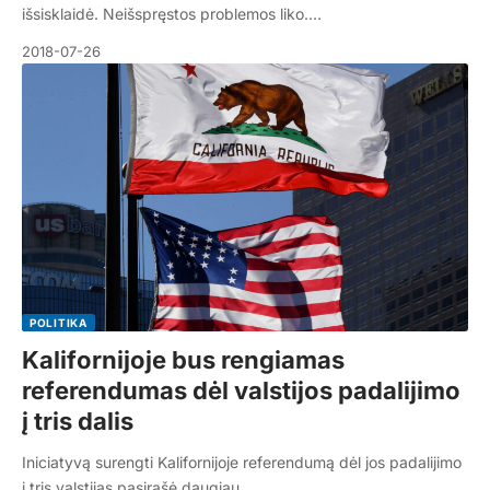
išsisklaidė. Neišspręstos problemos liko.…
2018-07-26
POLITIKA
Kalifornijoje bus rengiamas
referendumas dėl valstijos padalijimo
į tris dalis
Iniciatyvą surengti Kalifornijoje referendumą dėl jos padalijimo
į tris valstijas pasirašė daugiau…