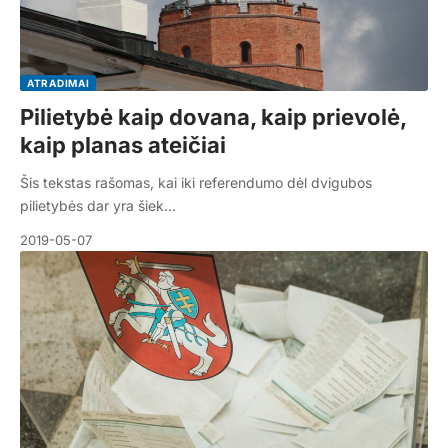
ATRADIMAI
Pilietybė kaip dovana, kaip prievolė,
kaip planas ateičiai
Šis tekstas rašomas, kai iki referendumo dėl dvigubos
pilietybės dar yra šiek…
2019-05-07