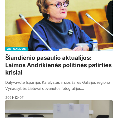
AKTUALIJOS
Šiandienio pasaulio aktualijos:
Laimos Andrikienės politinės patirties
krislai
Dalyvavote Ispanijos Karalystės ir šios šalies Galisijos regiono
Vyriausybės Lietuvai dovanotos fotografijos…
2021-12-07