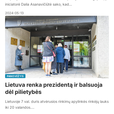
iniciatorė Dalia Asanavičiūtė sako, kad…
2024-05-13
PANEVĖŽYS
Lietuva renka prezidentą ir balsuoja
dėl pilietybės
Lietuvoje 7 val. duris atvėrusios rinkimų apylinkės rinkėjų lauks
iki 20 valandos.…