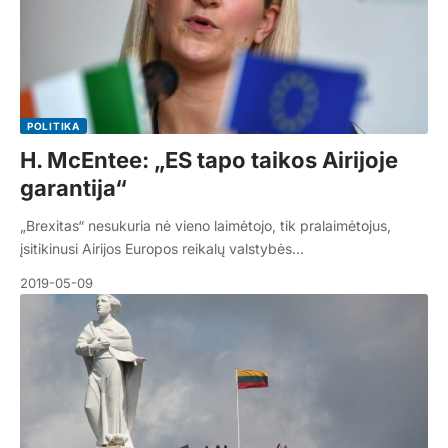
POLITIKA
H. McEntee: „ES tapo taikos Airijoje
garantija“
„Brexitas“ nesukuria nė vieno laimėtojo, tik pralaimėtojus,
įsitikinusi Airijos Europos reikalų valstybės…
2019-05-09