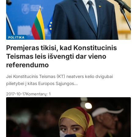
POLITIKA
Premjeras tikisi, kad Konstitucinis
Teismas leis išvengti dar vieno
referendumo
Jei Konstitucinis Teismas (KT) neatvers kelio dvigubai
pilietybei į kitas Europos Sąjungos…
2017-10-17
Komentarų: 1