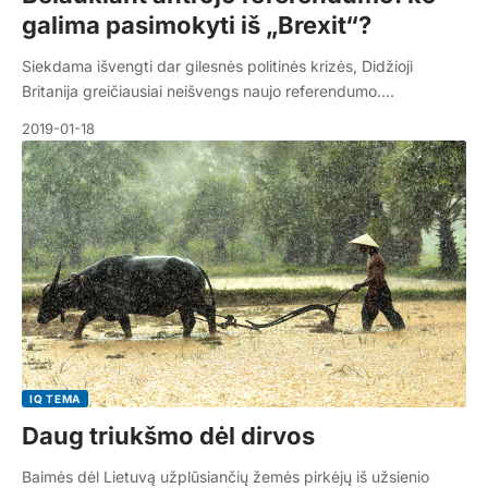
galima pasimokyti iš „Brexit“?
Siekdama išvengti dar gilesnės politinės krizės, Didžioji
Britanija greičiausiai neišvengs naujo referendumo.…
2019-01-18
IQ TEMA
Daug triukšmo dėl dirvos
Baimės dėl Lietuvą užplūsiančių žemės pirkėjų iš užsienio