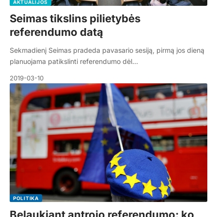
AKTUALIJOS
Seimas tikslins pilietybės
referendumo datą
Sekmadienį Seimas pradeda pavasario sesiją, pirmą jos dieną
planuojama patikslinti referendumo dėl…
2019-03-10
POLITIKA
Belaukiant antrojo referendumo: ko