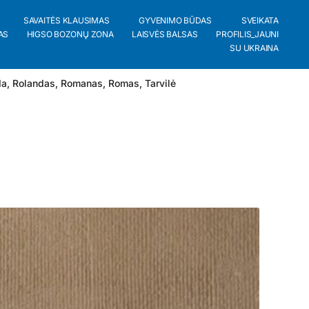
SAVAITĖS KLAUSIMAS
GYVENIMO BŪDAS
SVEIKATA
AS
HIGSO BOZONŲ ZONA
LAISVĖS BALSAS
PROFILIS_JAUNI
SU UKRAINA
da
,
Rolandas
,
Romanas
,
Romas
,
Tarvilė