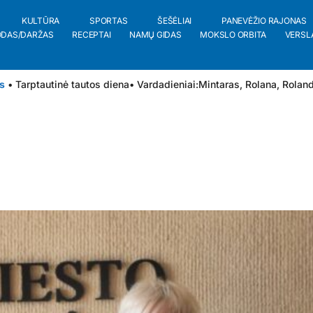
KULTŪRA
SPORTAS
ŠEŠĖLIAI
PANEVĖŽIO RAJONAS
ODAS/DARŽAS
RECEPTAI
NAMŲ GIDAS
MOKSLO ORBITA
VERSL
s
• Tarptautinė tautos diena
• Vardadieniai:
Mintaras
,
Rolana
,
Rolan