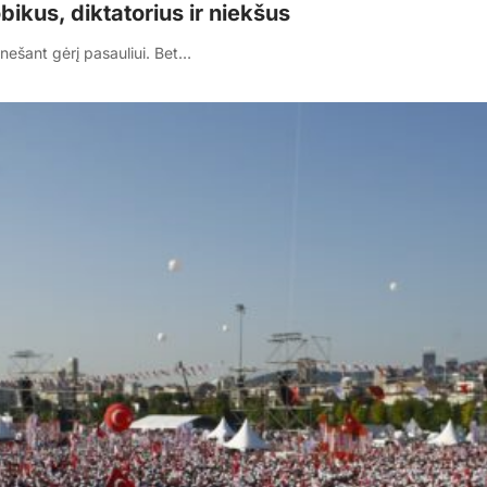
ikus, diktatorius ir niekšus
 nešant gėrį pasauliui. Bet…