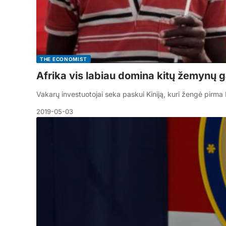
THE ECONOMIST
Afrika vis labiau domina kitų žemynų g
Vakarų investuotojai seka paskui Kiniją, kuri žengė pirm
2019-05-03