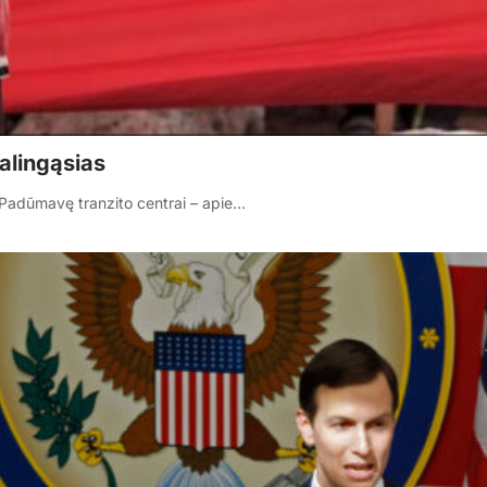
alingąsias
a Padūmavę tranzito centrai – apie…