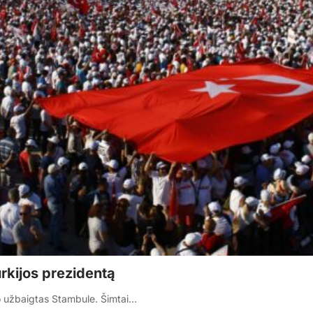
rkijos prezidentą
vo užbaigtas Stambule. Šimtai…