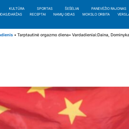
KULTŪRA
SPORTAS
ŠEŠĖLIAI
PANEVĖŽIO RAJONAS
ODAS/DARŽAS
RECEPTAI
NAMŲ GIDAS
MOKSLO ORBITA
VERSL
adienis
• Tarptautinė orgazmo diena
• Vardadieniai:
Daina
,
Dominyk