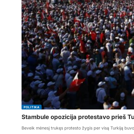
POLITIKA
Stambule opozicija protestavo prieš Tu
Beveik mėnesį trukęs protesto žygis per visą Turkiją bu