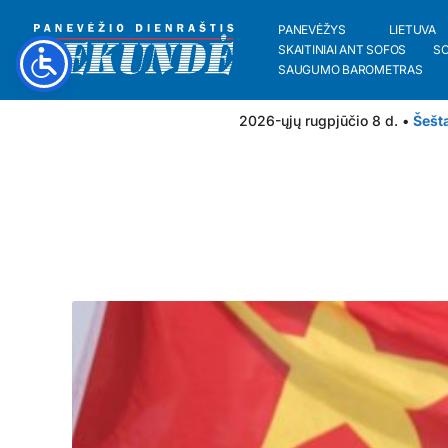
PANEVĖŽYS
LIETUVA
SKAITINIAI ANT SOFOS
S
SAUGUMO BAROMETRAS
2026-ųjų rugpjūčio 8 d. •
Šešt