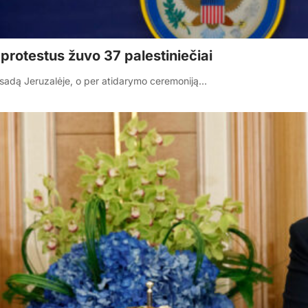
protestus žuvo 37 palestiniečiai
basadą Jeruzalėje, o per atidarymo ceremoniją…