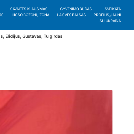
SAVAITĖS KLAUSIMAS
GYVENIMO BŪDAS
SVEIKATA
AS
HIGSO BOZONŲ ZONA
LAISVĖS BALSAS
PROFILIS_JAUNI
SU UKRAINA
as
,
Elidijus
,
Gustavas
,
Tulgirdas