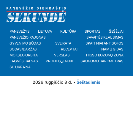
PANEVĖŽYS
LIETUVA
KULTŪRA
SPORTAS
ŠEŠĖLIAI
PANEVĖŽIO RAJONAS
SAVAITĖS KLAUSIMAS
GYVENIMO BŪDAS
SVEIKATA
SKAITINIAI ANT SOFOS
SODAS/DARŽAS
RECEPTAI
NAMŲ GIDAS
MOKSLO ORBITA
VERSLAS
HIGSO BOZONŲ ZONA
LAISVĖS BALSAS
PROFILIS_JAUNI
SAUGUMO BAROMETRAS
SU UKRAINA
2026 rugpjūčio 8 d. •
Šeštadienis