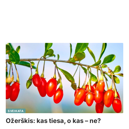
SVEIKATA
Ožerškis: kas tiesa, o kas – ne?