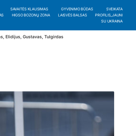
SAVAITĖS KLAUSIMAS
GYVENIMO BŪDAS
SVEIKATA
AS
HIGSO BOZONŲ ZONA
LAISVĖS BALSAS
PROFILIS_JAUNI
SU UKRAINA
as
,
Elidijus
,
Gustavas
,
Tulgirdas