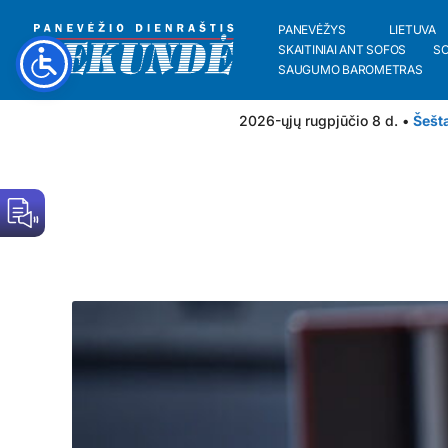
PANEVĖŽYS
LIETUVA
SKAITINIAI ANT SOFOS
S
SAUGUMO BAROMETRAS
2026-ųjų rugpjūčio 8 d. •
Šešt