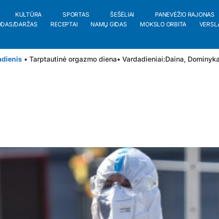
KULTŪRA
SPORTAS
ŠEŠĖLIAI
PANEVĖŽIO RAJONAS
ODAS/DARŽAS
RECEPTAI
NAMŲ GIDAS
MOKSLO ORBITA
VERSL
adienis
• Tarptautinė orgazmo diena
• Vardadieniai:
Daina
,
Dominyk