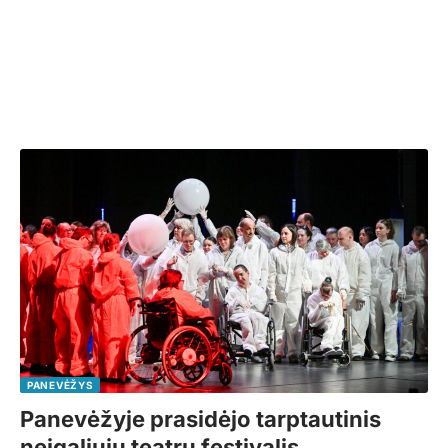
PANEVĖŽYS
Panevėžyje prasidėjo tarptautinis
neįgaliųjų teatrų festivalis