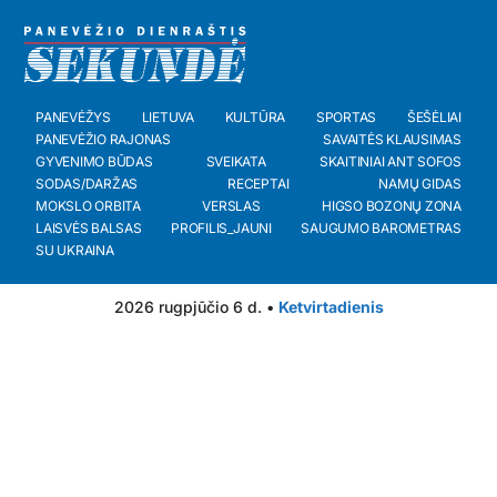
PANEVĖŽYS
LIETUVA
KULTŪRA
SPORTAS
ŠEŠĖLIAI
PANEVĖŽIO RAJONAS
SAVAITĖS KLAUSIMAS
GYVENIMO BŪDAS
SVEIKATA
SKAITINIAI ANT SOFOS
SODAS/DARŽAS
RECEPTAI
NAMŲ GIDAS
MOKSLO ORBITA
VERSLAS
HIGSO BOZONŲ ZONA
LAISVĖS BALSAS
PROFILIS_JAUNI
SAUGUMO BAROMETRAS
SU UKRAINA
2026 rugpjūčio 6 d. •
Ketvirtadienis