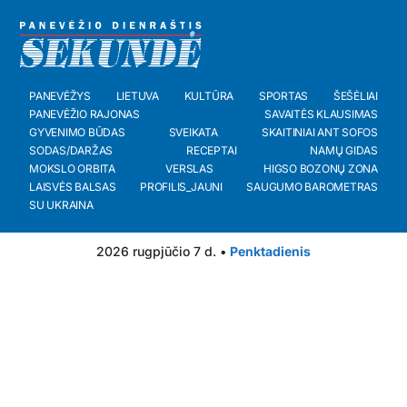
PANEVĖŽYS
LIETUVA
KULTŪRA
SPORTAS
ŠEŠĖLIAI
PANEVĖŽIO RAJONAS
SAVAITĖS KLAUSIMAS
GYVENIMO BŪDAS
SVEIKATA
SKAITINIAI ANT SOFOS
SODAS/DARŽAS
RECEPTAI
NAMŲ GIDAS
MOKSLO ORBITA
VERSLAS
HIGSO BOZONŲ ZONA
LAISVĖS BALSAS
PROFILIS_JAUNI
SAUGUMO BAROMETRAS
SU UKRAINA
2026 rugpjūčio 7 d. •
Penktadienis