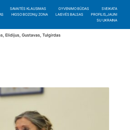
SAVAITĖS KLAUSIMAS
GYVENIMO BŪDAS
SVEIKATA
AS
HIGSO BOZONŲ ZONA
LAISVĖS BALSAS
PROFILIS_JAUNI
SU UKRAINA
as
,
Elidijus
,
Gustavas
,
Tulgirdas