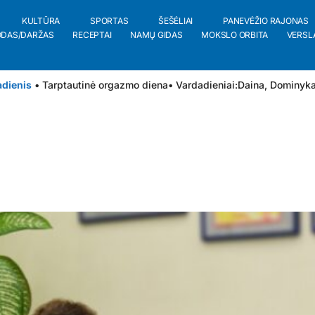
KULTŪRA
SPORTAS
ŠEŠĖLIAI
PANEVĖŽIO RAJONAS
ODAS/DARŽAS
RECEPTAI
NAMŲ GIDAS
MOKSLO ORBITA
VERSL
adienis
• Tarptautinė orgazmo diena
• Vardadieniai:
Daina
,
Dominyk