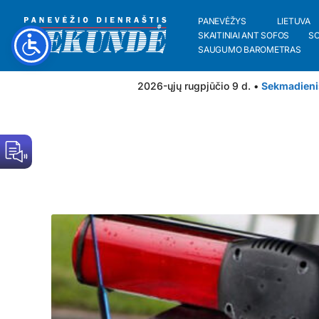
PANEVĖŽYS
LIETUVA
SKAITINIAI ANT SOFOS
S
SAUGUMO BAROMETRAS
2026-ųjų rugpjūčio 9 d. •
Sekmadieni