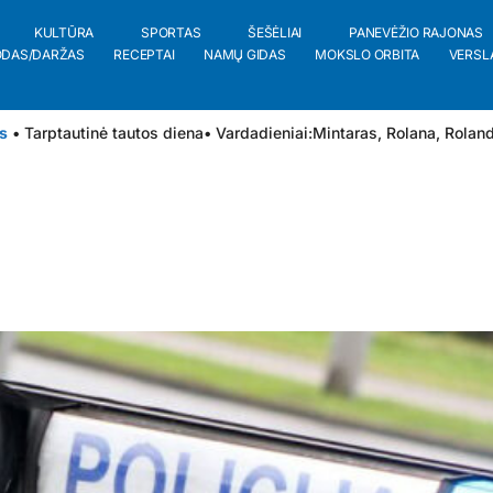
KULTŪRA
SPORTAS
ŠEŠĖLIAI
PANEVĖŽIO RAJONAS
ODAS/DARŽAS
RECEPTAI
NAMŲ GIDAS
MOKSLO ORBITA
VERSL
s
• Tarptautinė tautos diena
• Vardadieniai:
Mintaras
,
Rolana
,
Rolan