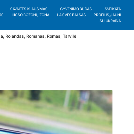
SAVAITĖS KLAUSIMAS
GYVENIMO BŪDAS
SVEIKATA
AS
HIGSO BOZONŲ ZONA
LAISVĖS BALSAS
PROFILIS_JAUNI
SU UKRAINA
da
,
Rolandas
,
Romanas
,
Romas
,
Tarvilė