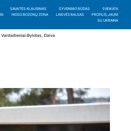
SAVAITĖS KLAUSIMAS
GYVENIMO BŪDAS
SVEIKATA
AS
HIGSO BOZONŲ ZONA
LAISVĖS BALSAS
PROFILIS_JAUNI
SU UKRAINA
 Vardadieniai:
Bylotas
,
Daiva