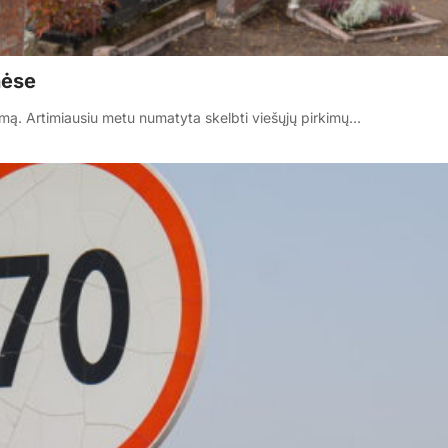
nėse
mą. Artimiausiu metu numatyta skelbti viešųjų pirkimų…