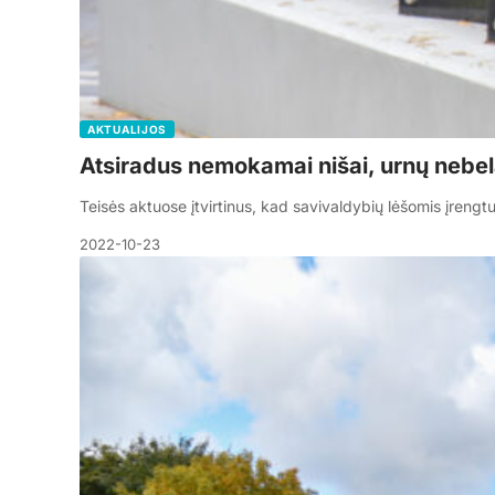
AKTUALIJOS
Atsiradus nemokamai nišai, urnų nebe
Teisės aktuose įtvirtinus, kad savivaldybių lėšomis įreng
2022-10-23