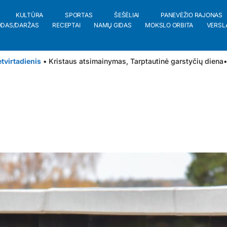
KULTŪRA
SPORTAS
ŠEŠĖLIAI
PANEVĖŽIO RAJONAS
ODAS/DARŽAS
RECEPTAI
NAMŲ GIDAS
MOKSLO ORBITA
VERSL
tvirtadienis
• Kristaus atsimainymas, Tarptautinė garstyčių diena
•