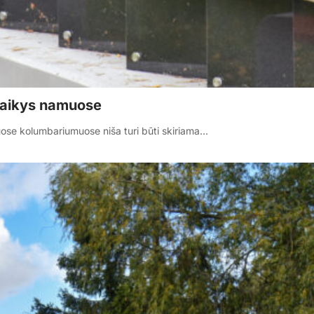
laikys namuose
tuose kolumbariumuose niša turi būti skiriama…