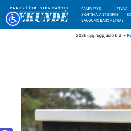
PANEVĖŽYS
LIETUVA
SKAITINIAI ANT SOFOS
S
SAUGUMO BAROMETRAS
2026-ųjų rugpjūčio 6 d. •
Ke