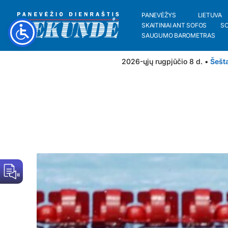
PANEVĖŽYS
LIETUVA
SKAITINIAI ANT SOFOS
S
SAUGUMO BAROMETRAS
2026-ųjų rugpjūčio 8 d. •
Šešt