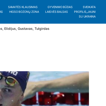
SAVAITĖS KLAUSIMAS
GYVENIMO BŪDAS
SVEIKATA
AS
HIGSO BOZONŲ ZONA
LAISVĖS BALSAS
PROFILIS_JAUNI
SU UKRAINA
as
,
Elidijus
,
Gustavas
,
Tulgirdas