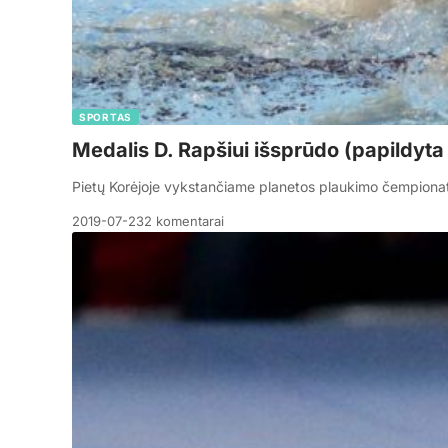
SPORTAS
Medalis D. Rapšiui išsprūdo (papildyt
Pietų Korėjoje vykstančiame planetos plaukimo čempionat
2019-07-23
2 komentarai