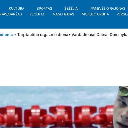
KULTŪRA
SPORTAS
ŠEŠĖLIAI
PANEVĖŽIO RAJONAS
ODAS/DARŽAS
RECEPTAI
NAMŲ GIDAS
MOKSLO ORBITA
VERSL
adienis
• Tarptautinė orgazmo diena
• Vardadieniai:
Daina
,
Dominyk