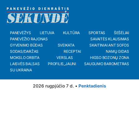
PANEVĖŽYS
LIETUVA
KULTŪRA
SPORTAS
ŠEŠĖLIAI
PANEVĖŽIO RAJONAS
SAVAITĖS KLAUSIMAS
GYVENIMO BŪDAS
SVEIKATA
SKAITINIAI ANT SOFOS
SODAS/DARŽAS
RECEPTAI
NAMŲ GIDAS
MOKSLO ORBITA
VERSLAS
HIGSO BOZONŲ ZONA
LAISVĖS BALSAS
PROFILIS_JAUNI
SAUGUMO BAROMETRAS
SU UKRAINA
2026 rugpjūčio 7 d. •
Penktadienis