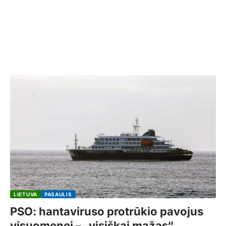
LIETUVA
PASAULIS
PSO: hantaviruso protrūkio pavojus
visuomenei – „visiškai mažas“