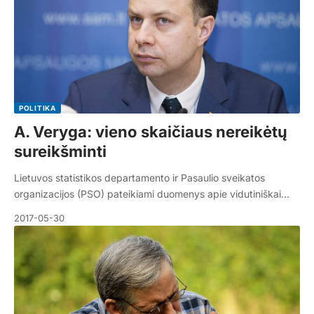
POLITIKA
A. Veryga: vieno skaičiaus nereikėtų
sureikšminti
Lietuvos statistikos departamento ir Pasaulio sveikatos
organizacijos (PSO) pateikiami duomenys apie vidutiniškai…
2017-05-30