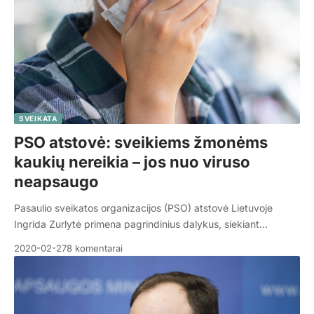
SVEIKATA
PSO atstovė: sveikiems žmonėms
kaukių nereikia – jos nuo viruso
neapsaugo
Pasaulio sveikatos organizacijos (PSO) atstovė Lietuvoje
Ingrida Zurlytė primena pagrindinius dalykus, siekiant…
2020-02-27
8 komentarai