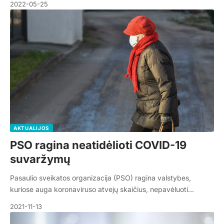
2022-05-25
AKTUALIJOS
PSO ragina neatidėlioti COVID-19
suvaržymų
Pasaulio sveikatos organizacija (PSO) ragina valstybes,
kuriose auga koronaviruso atvejų skaičius, nepavėluoti…
2021-11-13