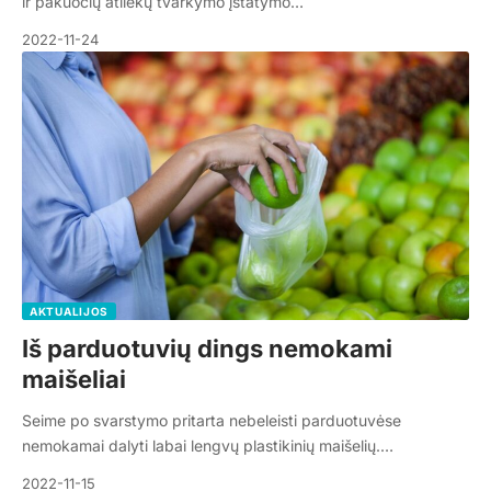
ir pakuočių atliekų tvarkymo įstatymo…
2022-11-24
AKTUALIJOS
Iš parduotuvių dings nemokami
maišeliai
Seime po svarstymo pritarta nebeleisti parduotuvėse
nemokamai dalyti labai lengvų plastikinių maišelių.…
2022-11-15