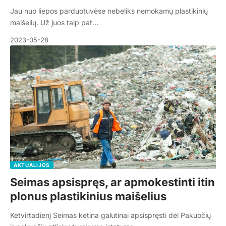
Jau nuo liepos parduotuvėse nebeliks nemokamų plastikinių
maišelių. Už juos taip pat…
2023-05-28
AKTUALIJOS
Seimas apsispręs, ar apmokestinti itin
plonus plastikinius maišelius
Ketvirtadienį Seimas ketina galutinai apsispręsti dėl Pakuočių