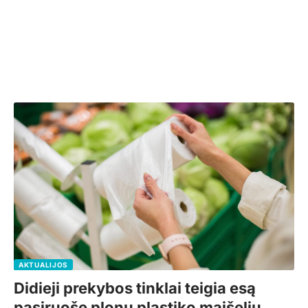
AKTUALIJOS
Didieji prekybos tinklai teigia esą
pasiruošę plonų plastiko maišelių