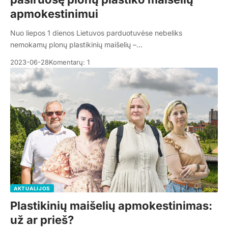
apmokestinimui
Nuo liepos 1 dienos Lietuvos parduotuvėse nebeliks
nemokamų plonų plastikinių maišelių –…
2023-06-28
Komentarų: 1
AKTUALIJOS
Plastikinių maišelių apmokestinimas:
už ar prieš?