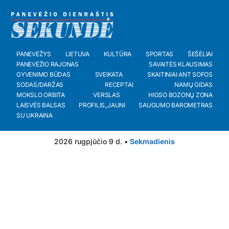
PANEVĖŽYS
LIETUVA
KULTŪRA
SPORTAS
ŠEŠĖLIAI
PANEVĖŽIO RAJONAS
SAVAITĖS KLAUSIMAS
GYVENIMO BŪDAS
SVEIKATA
SKAITINIAI ANT SOFOS
SODAS/DARŽAS
RECEPTAI
NAMŲ GIDAS
MOKSLO ORBITA
VERSLAS
HIGSO BOZONŲ ZONA
LAISVĖS BALSAS
PROFILIS_JAUNI
SAUGUMO BAROMETRAS
SU UKRAINA
2026 rugpjūčio 9 d. •
Sekmadienis