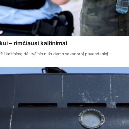
ui – rimčiausi kaltinimai
ikšti kaltinimą dėl tyčinio nužudymo savadarbį povandeninį…