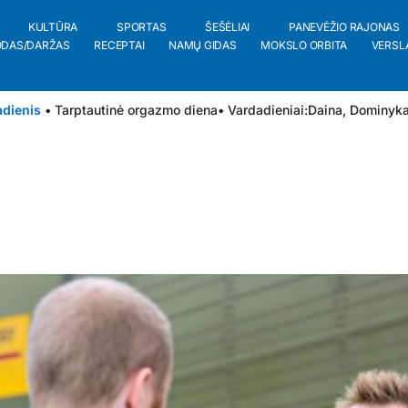
KULTŪRA
SPORTAS
ŠEŠĖLIAI
PANEVĖŽIO RAJONAS
ODAS/DARŽAS
RECEPTAI
NAMŲ GIDAS
MOKSLO ORBITA
VERSL
adienis
• Tarptautinė orgazmo diena
• Vardadieniai:
Daina
,
Dominyk