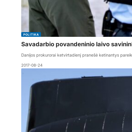
POLITIKA
Savadarbio povandeninio laivo savinink
Danijos prokurorai ketvirtadienį pranešė ketinantys pare
2017-08-24