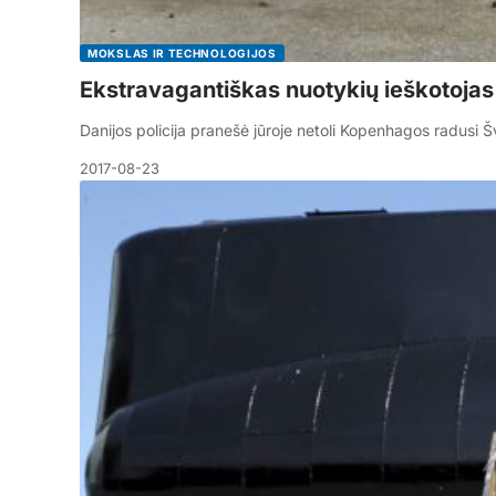
MOKSLAS IR TECHNOLOGIJOS
Ekstravagantiškas nuotykių ieškotojas
Danijos policija pranešė jūroje netoli Kopenhagos radusi Š
2017-08-23