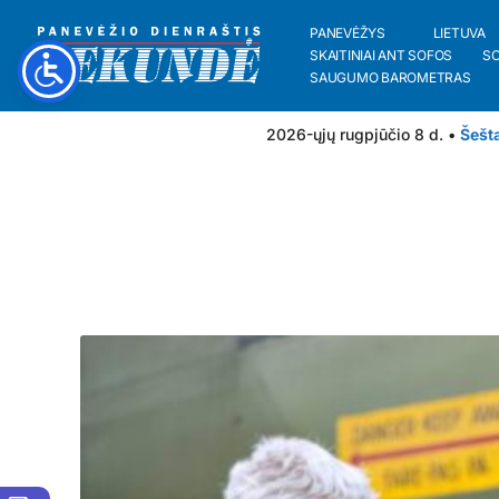
PANEVĖŽYS
LIETUVA
SKAITINIAI ANT SOFOS
S
SAUGUMO BAROMETRAS
2026-ųjų rugpjūčio 8 d. •
Šešt