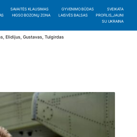
SAVAITĖS KLAUSIMAS
GYVENIMO BŪDAS
SVEIKATA
AS
HIGSO BOZONŲ ZONA
LAISVĖS BALSAS
PROFILIS_JAUNI
SU UKRAINA
as
,
Elidijus
,
Gustavas
,
Tulgirdas