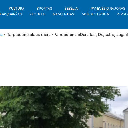
KULTŪRA
SPORTAS
ŠEŠĖLIAI
PANEVĖŽIO RAJONAS
ODAS/DARŽAS
RECEPTAI
NAMŲ GIDAS
MOKSLO ORBITA
VERSL
is
• Tarptautinė alaus diena
• Vardadieniai:
Donatas
,
Drąsutis
,
Jogai