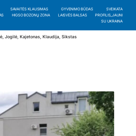
SAVAITĖS KLAUSIMAS
GYVENIMO BŪDAS
SVEIKATA
AS
HIGSO BOZONŲ ZONA
LAISVĖS BALSAS
PROFILIS_JAUNI
SU UKRAINA
lė
,
Jogilė
,
Kajetonas
,
Klaudija
,
Sikstas