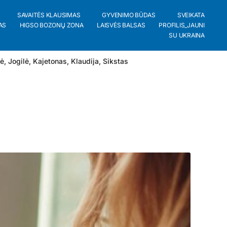
SAVAITĖS KLAUSIMAS
GYVENIMO BŪDAS
SVEIKATA
AS
HIGSO BOZONŲ ZONA
LAISVĖS BALSAS
PROFILIS_JAUNI
SU UKRAINA
lė
,
Jogilė
,
Kajetonas
,
Klaudija
,
Sikstas