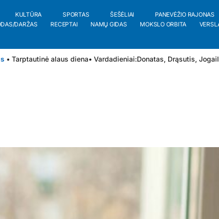
KULTŪRA
SPORTAS
ŠEŠĖLIAI
PANEVĖŽIO RAJONAS
ODAS/DARŽAS
RECEPTAI
NAMŲ GIDAS
MOKSLO ORBITA
VERSL
is
• Tarptautinė alaus diena
• Vardadieniai:
Donatas
,
Drąsutis
,
Jogai